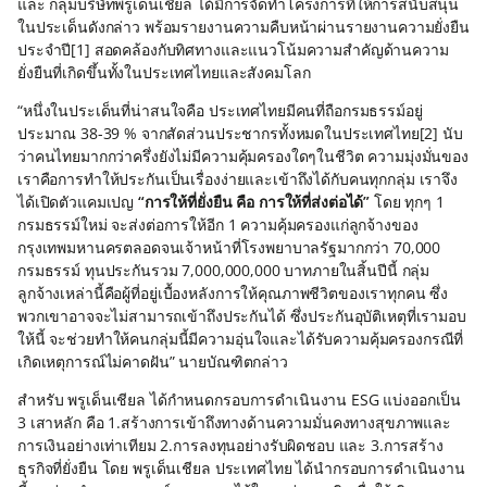
และ กลุ่มบริษัทพรูเด็นเชียล ได้มีการจัดทำโครงการที่ให้การสนับสนุน
ในประเด็นดังกล่าว พร้อมรายงานความคืบหน้าผ่านรายงานความยั่งยืน
ประจำปี[1] สอดคล้องกับทิศทางและแนวโน้มความสำคัญด้านความ
ยั่งยืนที่เกิดขึ้นทั้งในประเทศไทยและสังคมโลก
“หนึ่งในประเด็นที่น่าสนใจคือ ประเทศไทยมีคนที่ถือกรมธรรม์อยู่
ประมาณ 38-39 % จากสัดส่วนประชากรทั้งหมดในประเทศไทย[2] นับ
ว่าคนไทยมากกว่าครึ่งยังไม่มีความคุ้มครองใดๆในชีวิต ความมุ่งมั่นของ
เราคือการทำให้ประกันเป็นเรื่องง่ายและเข้าถึงได้กับคนทุกกลุ่ม เราจึง
ได้เปิดตัวแคมเปญ
“การให้ที่ยั่งยืน คือ การให้ที่ส่งต่อได้”
โดย ทุกๆ 1
กรมธรรม์ใหม่ จะส่งต่อการให้อีก 1 ความคุ้มครองแก่ลูกจ้างของ
กรุงเทพมหานครตลอดจนเจ้าหน้าที่โรงพยาบาลรัฐมากกว่า 70,000
กรมธรรม์ ทุนประกันรวม 7,000,000,000 บาทภายในสิ้นปีนี้ กลุ่ม
ลูกจ้างเหล่านี้คือผู้ที่อยู่เบื้องหลังการให้คุณภาพชีวิตของเราทุกคน ซึ่ง
พวกเขาอาจจะไม่สามารถเข้าถึงประกันได้ ซึ่งประกันอุบัติเหตุที่เรามอบ
ให้นี้ จะช่วยทำให้คนกลุ่มนี้มีความอุ่นใจและได้รับความคุ้มครองกรณีที่
เกิดเหตุการณ์ไม่คาดฝัน” นายบัณฑิตกล่าว
สำหรับ พรูเด็นเชียล ได้กำหนดกรอบการดำเนินงาน ESG แบ่งออกเป็น
3 เสาหลัก คือ 1.สร้างการเข้าถึงทางด้านความมั่นคงทางสุขภาพและ
การเงินอย่างเท่าเทียม 2.การลงทุนอย่างรับผิดชอบ และ 3.การสร้าง
ธุรกิจที่ยั่งยืน โดย พรูเด็นเชียล ประเทศไทย ได้นำกรอบการดำเนินงาน