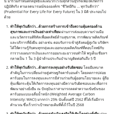
นี้ มาร่วมกำหนดกลยุทธ์และผนวกไว้ในทุกส่วนธุรกิจเพื่อให้เกิดการ
ปฏิบัติจริง ตามเจตนารมณ์ขององค์กร “ชีวิตมีกัน ... ทุกวันดีกว่า”
(Prudential For Every Life For Every Future) ใน 3 มิติ ประกอบไป
ด้วย
ทำให้ทุกวันดีกว่า...ด้วยการสร้างการเข้าถึงความคุ้มครองด้าน
สุขภาพและการเงินอย่างเท่าเทียม
ผ่านการส่งมอบความร่วมมือ
และนวัตกรรมดิจิทัลเพื่อผลลัพธ์ด้านสุขภาพ, การพัฒนาผลิตภัณฑ์
และบริการที่ยั่งยืน อย่างเช่น ตอบรับการเข้าสู่สังคมผู้สูงวัย บริษัทฯ
ได้ให้ความรู้กับคนทุกกลุ่มและออกแบบผลิตภัณฑ์ที่ตอบโจทย์กับ
การวางแผนการเงินและการออมระยะยาวจนทำให้ พรูเด็นเชียลฯ
กลายเป็น 1 ใน 3 ผู้นำด้านประกันบำนาญติดต่อกันถึง 5 ปี
ทำให้ทุกวันดีกว่า...ด้วยการลงทุนอย่างรับผิดชอบ
โดยมีบทบาท
สำคัญในการเปลี่ยนถ่ายสู่เศรษฐกิจคาร์บอนต่ำ โดยลดการปล่อย
คาร์บอนในการลงทุนและการมีส่วนร่วมกับผู้ออกนโยบายและ ผู้ถือ
หุ้นเพื่อกระตุ้นให้เกิดการลงทุนอย่างมีความรับผิดชอบและเพื่อการ
พัฒนาอย่างยั่งยืน ณ ปัจจุบันเราสามารถลดค่าความเข้มข้นของ
คาร์บอนแบบเฉลี่ยน้ำหนัก (Weighted Average Carbon
Intensity: WACI) มากกว่า 25% นับตั้งแต่ปี 2562 ที่ได้เริ่มมีการ
คำนวณ ซึ่งเร็วกว่าเป้าหมายเดิมที่ตั้งไว้ในปี 2568
ทำให้ทุกวันดีกว่า...ด้วยการดำเนินธุรกิจให้เติบโตอย่างยั่งยืน
ผ่าน