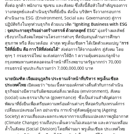
ทั้งต่อ ลูกค้า พนักงาน ชุมชน และสังคม ซึ่งสิ่งนี้คือหัวใจสำคัญของการ
วางกลยุทธ์และดำเนินธุรกิจที่ยั่งยืน ดังนั้น บริษัทฯ จึงวางกรอบการ
ดำเนินงาน ESG (Environment, Social และ Governance) สู่การ
ปฏิบัติจริงในทุกส่วนธุรกิจ ด้วยแนวคิด
“Igniting Business with ESG
: จุดประกายธุรกิจอย่างสร้างสรรค์ ด้วยกลยุทธ์ ESG”
มุ่งสร้างผลลัพธ์
เชิงบวกในสังคมไทยผ่านโครงการต่างๆ ที่สนับสนุนด้านการศึกษา
สุขภาพ หรือ สิ่งแวดล้อม
ล่าสุด พรูเด็นเชียลฯ ได้เปิดตัวแคมเปญ
“การ
ให้ที่ยั่งยืน คือ การให้ที่ส่งต่อได้”
ส่งต่อการให้จากองค์กร สู่สังคม โดย
ทุกๆ 1 กรมธรรม์ใหม่ จะส่งต่อการให้อีก 1 ความคุ้มครองแก่ลูกจ้าง
กรุงเทพมหานครตลอดจนเจ้าหน้าที่โรงพยาบาลรัฐมากกว่า 70,000
กรมธรรม์ ทุนประกันรวมกว่า 7,000,000,000 บาท
นายบัณฑิต เจียมอนุกูลกิจ ประธานเจ้าหน้าที่บริหาร พรูเด็นเชียล
ประเทศไทย
เปิดเผยว่า “ขณะนี้หลายองค์กรต่างตื่นตัวกับการดำเนิน
ธุรกิจอย่างมีความรับผิดชอบต่อสิ่งแวดล้อม (environment), สังคม
(social) และธรรมาภิบาล (governance) ซึ่งเป็นส่วนสำคัญต่อการ
พัฒนาที่ยั่งยืนเพื่อเตรียมความพร้อมด้านต่างๆ ที่สอดรับกับเทรนด์การ
เปลี่ยนแปลงของโลก อย่างเช่น การเข้าสู่สังคมผู้สูงอายุ (Ageing
Society) ความเสี่ยงและผลกระทบจากการเปลี่ยนแปลงสภาพภูมิอากาศ
(Climate Change) รวมถึงประเด็นความไม่เสมอภาค และความเหลื่อม
ล้ำในสังคม (Social Division) โดยที่ผ่านมา พรูเด็นเชียล ประเทศไทย