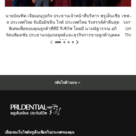
นายบัณฑิต เจียมอนุกูลกิจ ประธานเจ้าหน้าที่บริหาร พรูเด็นเชีย
เชฟ And
ล ประเทศไทย จับมือมิชลิน ไกด์ ประเทศไทย รังสรรค์ค่ำคืนสุด
วงการอ
พิเศษเพื่อขอบคุณลูกค้าทีทีบี รีเซิร์ฟ โดยมี นางณัฐวรรณ อภิ
Umbe
รัตนพิมลชัย ประธานกลุ่มกลยุทธ์และธุรกิจการขายลูกค้าบุคคล
Thoma
ทีทีบี
กลับไปด้านบน
เยี่ยมชมเว็บไซต์พรูเด็นเชียลในประเทศของคุณ