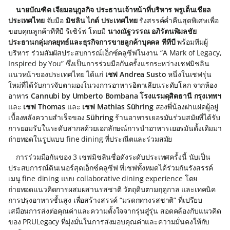
นายบัณฑิต เจียมอนุกูลกิจ ประธานเจ้าหน้าที่บริหาร พรูเด็นเชียล
ประเทศไทย
จับมือ
มิชลิน ไกด์ ประเทศไทย
รังสรรค์ค่ำคืนสุดพิเศษเพื่อ
ขอบคุณลูกค้าทีทีบี รีเซิร์ฟ โดยมี
นางณัฐวรรณ อภิรัตนพิมลชัย
ประธานกลุ่มกลยุทธ์และธุรกิจการขายลูกค้าบุคคล ทีทีบี
พร้อมทีมผู้
บริหาร ร่วมสัมผัสประสบการณ์เอ็กซ์คลูซีฟในงาน “A Mark of Legacy,
Inspired by You” ซึ่งเป็นการร่วมมือกันครั้งแรกระหว่างเชฟมิชลิน
แนวหน้าของประเทศไทย ได้แก่
เชฟ Andrea Susto
หนึ่งในเชฟรุ่น
ใหม่ที่ได้รับการจับตามองในวงการอาหารอิตาเลียนระดับโลก จากห้อง
อาหาร
Cannubi by Umberto Bombana โรงแรมดุสิตธานี กรุงเทพฯ
และ
เชฟ Thomas
และ
เชฟ Mathias Sühring
สองพี่น้องฝาแฝดผู้อยู่
เบื้องหลังความสำเร็จของ
Sühring
ร้านอาหารเยอรมันร่วมสมัยที่ได้รับ
การยอมรับในระดับสากลด้วยเอกลักษณ์การนำอาหารเยอรมันดั้งเดิมมา
ถ่ายทอดในรูปแบบ fine dining ที่ประณีตและร่วมสมัย
การร่วมมือกันของ 3 เชฟมิชลินชื่อดังระดับประเทศครั้งนี้ นับเป็น
ประสบการณ์ดินเนอร์สุดเอ็กซ์คลูซีฟ ที่เชฟทั้งหมดได้ร่วมกันรังสรรค์
เมนู fine dining แบบ collaborative dining experience โดย
ถ่ายทอดแนวคิดการผสมผสานรสชาติ วัตถุดิบตามฤดูกาล และเทคนิค
การปรุงอาหารชั้นสูง เพื่อสร้างสรรค์ “มรดกทางรสชาติ” ที่เปรียบ
เสมือนการส่งต่อคุณค่าและความตั้งใจจากรุ่นสู่รุ่น สอดคล้องกับแนวคิด
ของ PRULegacy ที่มุ่งมั่นในการส่งมอบคุณค่าและความมั่นคงให้กับ