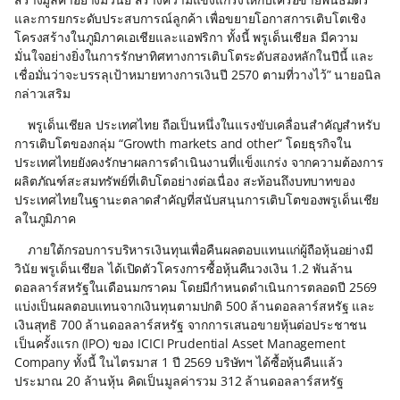
และการยกระดับประสบการณ์ลูกค้า เพื่อขยายโอกาสการเติบโตเชิง
โครงสร้างในภูมิภาคเอเชียและแอฟริกา ทั้งนี้ พรูเด็นเชียล มีความ
มั่นใจอย่างยิ่งในการรักษาทิศทางการเติบโตระดับสองหลักในปีนี้ และ
เชื่อมั่นว่าจะบรรลุเป้าหมายทางการเงินปี 2570 ตามที่วางไว้” นายอนิล
กล่าวเสริม
พรูเด็นเชียล ประเทศไทย ถือเป็นหนึ่งในแรงขับเคลื่อนสำคัญสำหรับ
การเติบโตของกลุ่ม “Growth markets and other” โดยธุรกิจใน
ประเทศไทยยังคงรักษาผลการดำเนินงานที่แข็งแกร่ง จากความต้องการ
ผลิตภัณฑ์สะสมทรัพย์ที่เติบโตอย่างต่อเนื่อง สะท้อนถึงบทบาทของ
ประเทศไทยในฐานะตลาดสำคัญที่สนับสนุนการเติบโตของพรูเด็นเชีย
ลในภูมิภาค
ภายใต้กรอบการบริหารเงินทุนเพื่อคืนผลตอบแทนแก่ผู้ถือหุ้นอย่างมี
วินัย พรูเด็นเชียล ได้เปิดตัวโครงการซื้อหุ้นคืนวงเงิน 1.2 พันล้าน
ดอลลาร์สหรัฐในเดือนมกราคม โดยมีกำหนดดำเนินการตลอดปี 2569
แบ่งเป็นผลตอบแทนจากเงินทุนตามปกติ 500 ล้านดอลลาร์สหรัฐ และ
เงินสุทธิ 700 ล้านดอลลาร์สหรัฐ จากการเสนอขายหุ้นต่อประชาชน
เป็นครั้งแรก (IPO) ของ ICICI Prudential Asset Management
Company ทั้งนี้ ในไตรมาส 1 ปี 2569 บริษัทฯ ได้ซื้อหุ้นคืนแล้ว
ประมาณ 20 ล้านหุ้น คิดเป็นมูลค่ารวม 312 ล้านดอลลาร์สหรัฐ