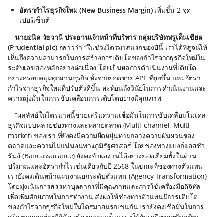
อัตรากำไรธุรกิจใหม่ (New Business Margin)
เพิ่มขึ้น 2 จุด
เปอร์เซ็นต์
นายอนิล วัธวานี ประธานเจ้าหน้าที่บริหาร กลุ่มบริษัทพรูเด็นเชียล
(Prudential plc)
กล่าวว่า “ในช่วงไตรมาสแรกของปีนี้ เราได้พิสูจน์ให้
เห็นถึงความสามารถในการสร้างการเติบโตของกำไรจากธุรกิจใหม่ใน
ระดับเลขสองหลักอย่างต่อเนื่อง โดยเป็นผลการดำเนินงานที่เติบโต
อย่างครอบคลุมทุกส่วนธุรกิจ ทั้งจากยอดขาย APE ที่สูงขึ้น และอัตรา
กำไรจากธุรกิจใหม่ที่ปรับตัวดีขึ้น สะท้อนถึงวินัยในการดำเนินงานและ
ความมุ่งมั่นในการขับเคลื่อนการเติบโตอย่างมีคุณภาพ
“ผลลัพธ์ในไตรมาสนี้ช่วยเสริมความเชื่อมั่นในการขับเคลื่อนโมเดล
ธุรกิจแบบหลายช่องทางและหลายตลาด (Multi-channel, Multi-
market) ของเรา ที่ยังคงมีความยืดหยุ่นท่ามกลางความผันผวนของ
ตลาดและความไม่แน่นอนทางภูมิรัฐศาสตร์ โดยช่องทางแบงก์แอสชัว
รันส์ (Bancassurance) ยังคงทำผลงานได้อย่างยอดเยี่ยมทั้งในด้าน
ปริมาณและอัตรากำไรเช่นเดียวกับปี 2568 ในขณะที่ช่องทางตัวแทน
เรายังคงเดินหน้าแผนงานยกระดับตัวแทน (Agency Transformation)
โดยมุ่งเน้นการสรรหาบุคลากรที่มีคุณภาพและการใช้เครื่องมือดิจิทัล
เพื่อเพิ่มศักยภาพในการทำงาน ส่งผลให้ช่องทางตัวแทนมีการเติบโต
ของกำไรจากธุรกิจใหม่ในไตรมาสแรกเช่นกัน เรายังคงเชื่อมั่นในการ
สร้างมูลค่าอย่างมีวินัย สร้างความแข็งแกร่งให้กับเครือข่ายพันธมิตร