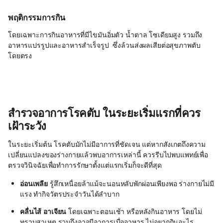
พฤติกรรมการกิน
โดยเฉพาะการกินอาหารที่มีไขมันอิ่มตัว น้ำตาล โซเดียมสูง รวมถึง
อาหารแปรรูปและอาหารสำเร็จรูป ซึ่งล้วนส่งผลเสียต่อสุขภาพตับ
โดยตรง
สำรวจอาการโรคตับ ในระยะเริ่มแรกที่ควร
เฝ้าระวัง
ในระยะเริ่มต้น โรคตับมักไม่มีอาการที่ชัดเจน แต่หากสังเกตถึงความ
เปลี่ยนแปลงของร่างกายแล้วพบอาการเหล่านี้ ควรรีบไปพบแพทย์เพื่อ
ตรวจวินิจฉัยเพื่อทำการรักษาตั้งแต่แรกเริ่มก็จะดีที่สุด
อ่อนเพลีย
รู้สึกเหนื่อยล้าแม้จะนอนหลับพักผ่อนเพียงพอ ร่างกายไม่มี
แรง ทำกิจวัตรประจำวันได้ลำบาก
คลื่นไส้ อาเจียน
โดยเฉพาะตอนเช้า หรือหลังกินอาหาร โดยไม่
ทราบสาเหตุ รวมถึงอาจมีอาการเบื่ออาหาร ไม่อยากกินอะไร