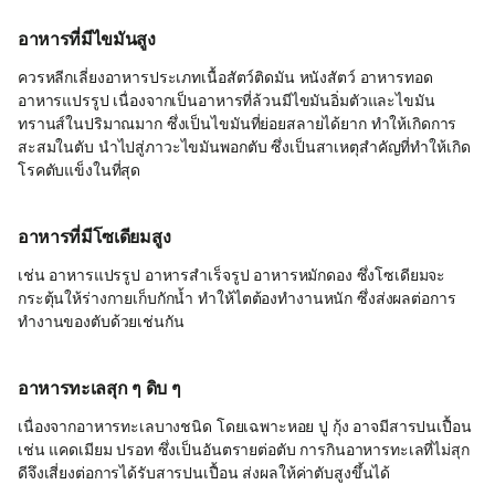
อาหารที่มีไขมันสูง
ควรหลีกเลี่ยงอาหารประเภทเนื้อสัตว์ติดมัน หนังสัตว์ อาหารทอด
อาหารแปรรูป เนื่องจากเป็นอาหารที่ล้วนมีไขมันอิ่มตัวและไขมัน
ทรานส์ในปริมาณมาก ซึ่งเป็นไขมันที่ย่อยสลายได้ยาก ทำให้เกิดการ
สะสมในตับ นำไปสู่ภาวะไขมันพอกตับ ซึ่งเป็นสาเหตุสำคัญที่ทำให้เกิด
โรคตับแข็งในที่สุด
อาหารที่มีโซเดียมสูง
เช่น อาหารแปรรูป อาหารสำเร็จรูป อาหารหมักดอง ซึ่งโซเดียมจะ
กระตุ้นให้ร่างกายเก็บกักน้ำ ทำให้ไตต้องทำงานหนัก ซึ่งส่งผลต่อการ
ทำงานของตับด้วยเช่นกัน
อาหารทะเลสุก ๆ ดิบ ๆ
เนื่องจากอาหารทะเลบางชนิด โดยเฉพาะหอย ปู กุ้ง อาจมีสารปนเปื้อน
เช่น แคดเมียม ปรอท ซึ่งเป็นอันตรายต่อตับ การกินอาหารทะเลที่ไม่สุก
ดีจึงเสี่ยงต่อการได้รับสารปนเปื้อน ส่งผลให้ค่าตับสูงขึ้นได้