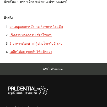
น้อยปีละ 1 ครั้ง หรือตามคำแนะนำของแพทย์
อ้างอิง
สาเหตุและการสังเกต 5 อาการโรคตับ
เช็คด่วนพฤติกรรมเสี่ยงโรคตับ
5 อาหารต้องห้าม! ผู้ป่วยโรคตับอักเสบ
เคล็ดไม่ลับ ดูแลตับให้แข็งแรง
กลับไปด้านบน