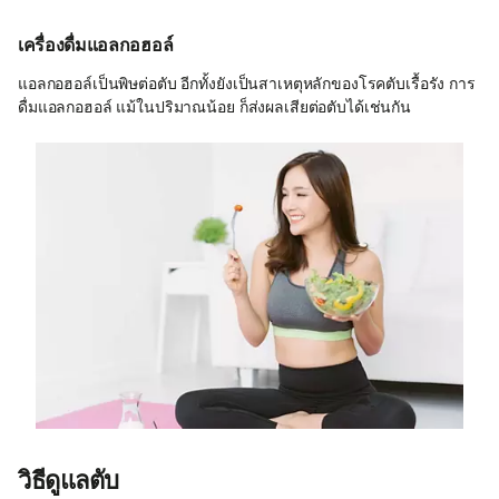
เครื่องดื่มแอลกอฮอล์
แอลกอฮอล์เป็นพิษต่อตับ อีกทั้งยังเป็นสาเหตุหลักของโรคตับเรื้อรัง การ
ดื่มแอลกอฮอล์ แม้ในปริมาณน้อย ก็ส่งผลเสียต่อตับได้เช่นกัน
วิธีดูแลตับ