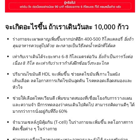
จะเกิดอะไรขึ้น ถ้าเราเดินวันละ 10,000 ก้าว
ร่างกายจะเผาผลาญเพิ่มขึ้นจากปกติอีก 400-500 กิโลแคลอรี่
ยิ่งถ้า
คุมอาหารควบคู่ไปด้วย จะกลายเป็นวิธีลดน้ำหนักที่ได้ผล
เท่ากับเราเดินได้ระยะทาง 6-8 กิโลเมตรต่อวัน
ยิ่งถ้าเป็นการวิ่งต่อ
เนื่อง 8 กิโล จะเท่ากับว่าเรากำลังฝึกซ้อมวิ่งระยะไกล
ปริมาณไขมันดี HDL จะเพิ่มขึ้น ช่วยลดไขมันที่เกาะในผนัง
เส้นเลือด ลดโอกาสการเกิดไขมันอุดตัน โรคหลอดเลือดสมองและ
หัวใจ
ช่วยให้เลือดไหลเวียนดี เพิ่มขนาดสมองที่เชื่อมโยงกับการวางแผน
และความจำ มีการทดลองว่าคนเดินไปคิดไป สามารถคิดงานดีๆ ได้
มากกว่าการนั่งอยู่กับที่ถึง 60%
จำนวนเซลล์ภูมิคุ้มกัน (T-cell) ในร่างกายจะเพิ่มขึ้น ลดโอกาสการ
ติดเชื้อต่าง ๆ ในร่างกาย
ช่วยการเคลื่อนไหวของกระเพาะอาหารและลำไส้ ระบบขับถ่าย