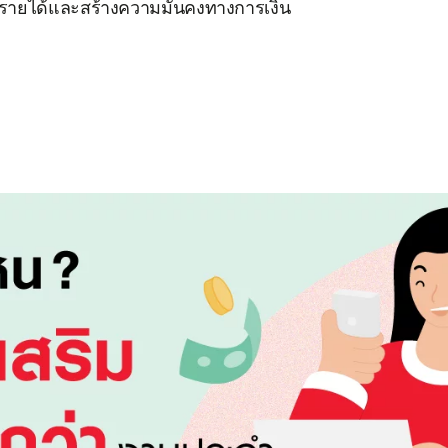
่มรายได้และสร้างความมั่นคงทางการเงิน